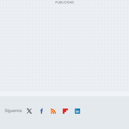
Síguenos
Twit
Fac
RSS
Flip
Link
ter
ebo
boa
edIn