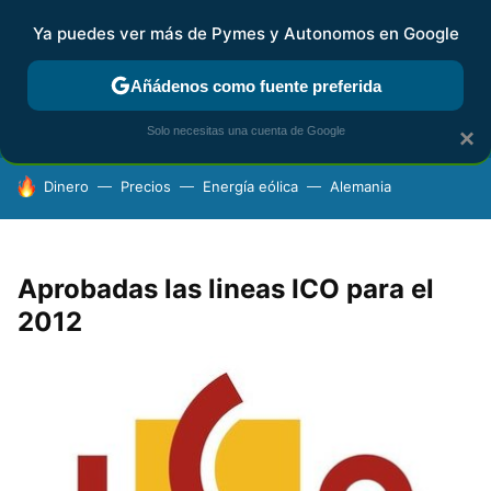
Ya puedes ver más de Pymes y Autonomos en Google
FISCALIDAD Y CONTABILIDAD
KIT DIGITAL
RENTA
AG
Añádenos como fuente preferida
Solo necesitas una cuenta de Google
×
HOY SE HABLA DE
Dinero
Precios
Energía eólica
Alemania
Aprobadas las lineas ICO para el
2012