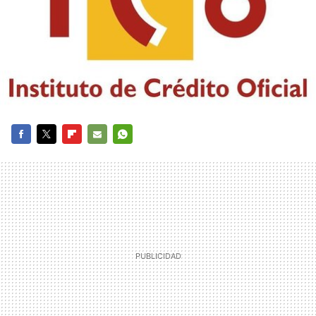
FACEBOOK
TWITTER
FLIPBOARD
E-
WHATSAPP
MAIL