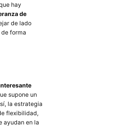
 que hay
peranza de
ejar de lado
n de forma
interesante
que supone un
í, la estrategia
e flexibilidad,
e ayudan en la