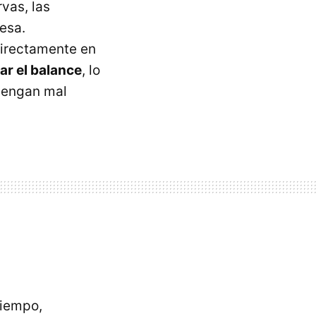
rvas, las
resa.
directamente en
ar el balance
, lo
 vengan mal
tiempo,