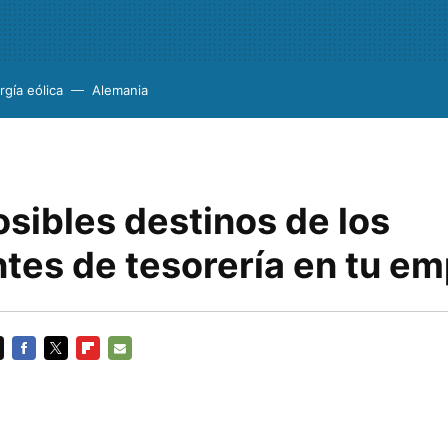
rgía eólica
Alemania
sibles destinos de los
tes de tesorería en tu e
FACEBOOK
TWITTER
FLIPBOARD
E-
MAIL