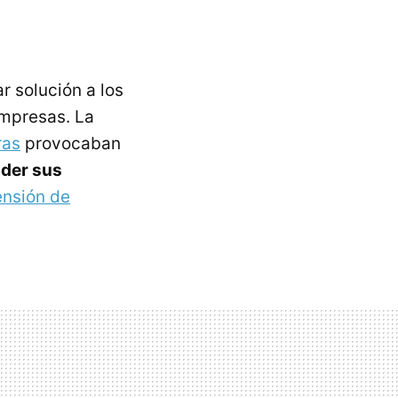
r solución a los
empresas. La
ras
provocaban
nder sus
nsión de