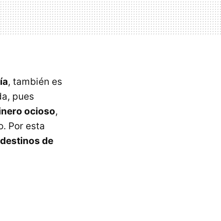
ía
, también es
da, pues
inero ocioso
,
o. Por esta
 destinos de