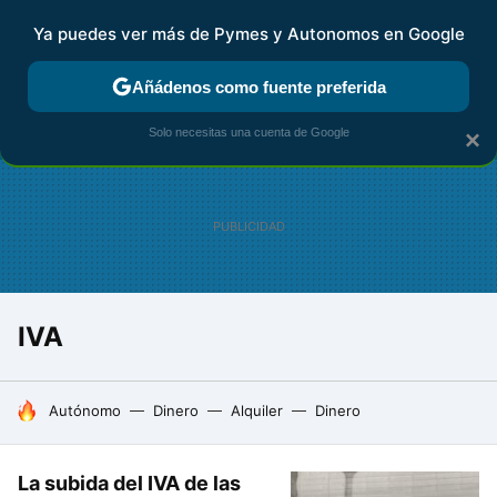
Ya puedes ver más de Pymes y Autonomos en Google
FISCALIDAD Y CONTABILIDAD
KIT DIGITAL
RENTA
AG
Añádenos como fuente preferida
Solo necesitas una cuenta de Google
×
IVA
HOY SE HABLA DE
Autónomo
Dinero
Alquiler
Dinero
La subida del IVA de las