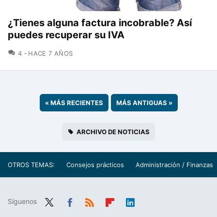
¿Tienes alguna factura incobrable? Así
puedes recuperar su IVA
COMENTARIOS
4
HACE 7 AÑOS
«
MÁS RECIENTES
MÁS ANTIGUAS
»
ARCHIVO DE NOTICIAS
OTROS TEMAS:
Consejos prácticos
Administración / Finanzas
Síguenos
Twit
Fac
RSS
Flip
Link