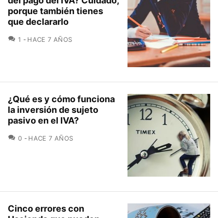
del pago del IVA? Cuidado,
porque también tienes
que declararlo
COMENTARIOS
1
HACE 7 AÑOS
¿Qué es y cómo funciona
la inversión de sujeto
pasivo en el IVA?
COMENTARIOS
0
HACE 7 AÑOS
Cinco errores con