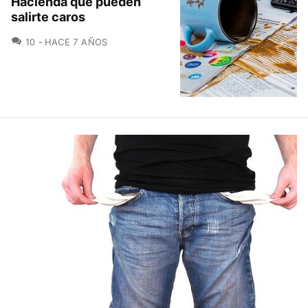
Hacienda que pueden
salirte caros
COMENTARIOS
10
HACE 7 AÑOS