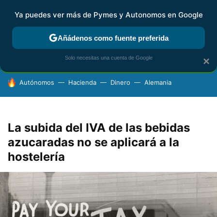
Ya puedes ver más de Pymes y Autonomos en Google
FISCALIDAD Y CONTABILIDAD
KIT DIGITAL
RENTA
AG
Añádenos como fuente preferida
Solo necesitas una cuenta de Google
×
HOY SE HABLA DE
Autónomos
Hacienda
Dinero
Alemania
La subida del IVA de las bebidas
azucaradas no se aplicará a la
hostelería