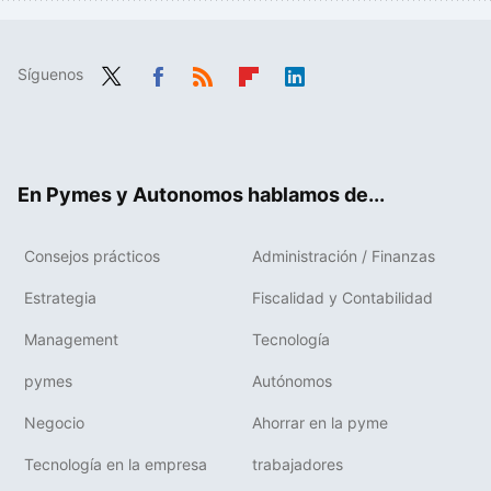
Síguenos
Twit
Fac
RSS
Flip
Link
ter
ebo
boa
edIn
ok
rd
En Pymes y Autonomos hablamos de...
Consejos prácticos
Administración / Finanzas
Estrategia
Fiscalidad y Contabilidad
Management
Tecnología
pymes
Autónomos
Negocio
Ahorrar en la pyme
Tecnología en la empresa
trabajadores