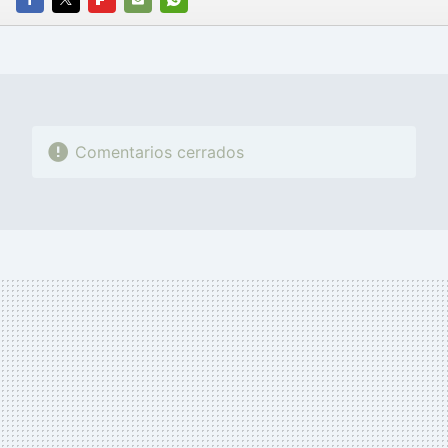
FACEBOOK
TWITTER
FLIPBOARD
E-
WHATSAPP
MAIL
Comentarios cerrados