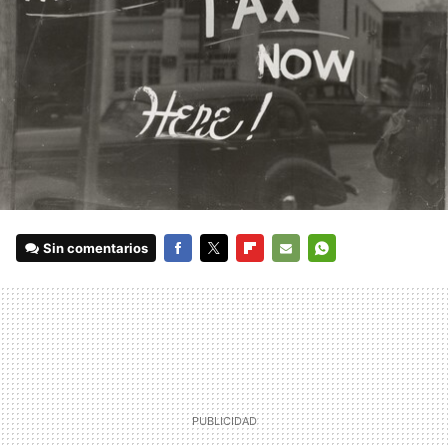
Sin comentarios
FACEBOOK
TWITTER
FLIPBOARD
E-
WHATSAPP
MAIL