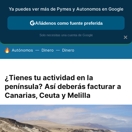
Ya puedes ver más de Pymes y Autonomos en Google
FISCALIDAD Y CONTABILIDAD
KIT DIGITAL
RENTA
AG
Añádenos como fuente preferida
Solo necesitas una cuenta de Google
×
HOY SE HABLA DE
Autónomos
Dinero
Dinero
¿Tienes tu actividad en la
península? Así deberás facturar a
Canarias, Ceuta y Melilla