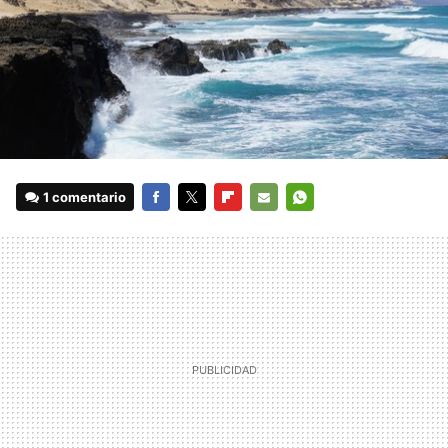
1 comentario
FACEBOOK
TWITTER
FLIPBOARD
E-
WHATSAPP
MAIL