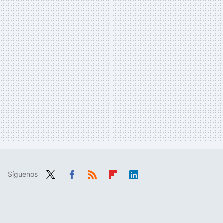
Síguenos
Twit
Fac
RSS
Flip
Link
ter
ebo
boa
edIn
ok
rd