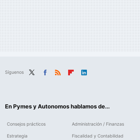
Síguenos
Twit
Fac
RSS
Flip
Link
ter
ebo
boa
edIn
ok
rd
En Pymes y Autonomos hablamos de...
Consejos prácticos
Administración / Finanzas
Estrategia
Fiscalidad y Contabilidad