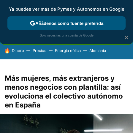
Ya puedes ver más de Pymes y Autonomos en Google
FISCALIDAD Y CONTABILIDAD
KIT DIGITAL
RENTA
AG
Añádenos como fuente preferida
Solo necesitas una cuenta de Google
×
HOY SE HABLA DE
Dinero
Precios
Energía eólica
Alemania
Más mujeres, más extranjeros y
menos negocios con plantilla: así
evoluciona el colectivo autónomo
en España