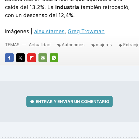
caída del 13,2%. La
industria
también retrocedió,
con un descenso del 12,4%.
Imágenes |
alex starnes
,
Greg Trowman
TEMAS
Actualidad
Autónomos
mujeres
Extranj
FACEBOOK
TWITTER
FLIPBOARD
E-
WHATSAPP
MAIL
ENTRAR Y ENVIAR UN COMENTARIO