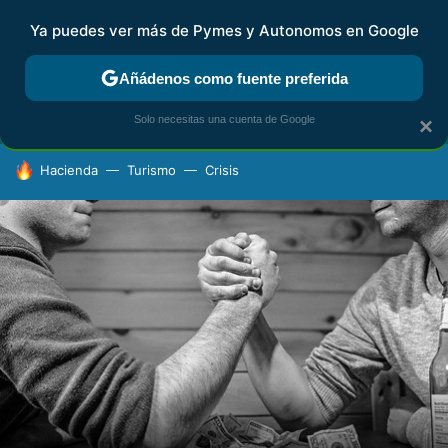
Ya puedes ver más de Pymes y Autonomos en Google
FISCALIDAD Y CONTABILIDAD
KIT DIGITAL
RENTA
AG
Añádenos como fuente preferida
Solo necesitas una cuenta de Google
×
HOY SE HABLA DE
Hacienda
Turismo
Crisis