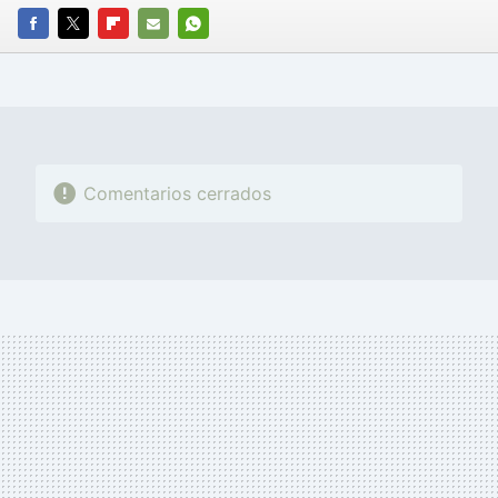
FACEBOOK
TWITTER
FLIPBOARD
E-
WHATSAPP
MAIL
Comentarios cerrados