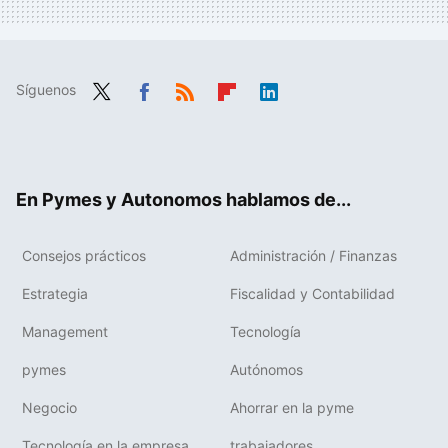
Síguenos
Twit
Fac
RSS
Flip
Link
ter
ebo
boa
edIn
ok
rd
En Pymes y Autonomos hablamos de...
Consejos prácticos
Administración / Finanzas
Estrategia
Fiscalidad y Contabilidad
Management
Tecnología
pymes
Autónomos
Negocio
Ahorrar en la pyme
Tecnología en la empresa
trabajadores