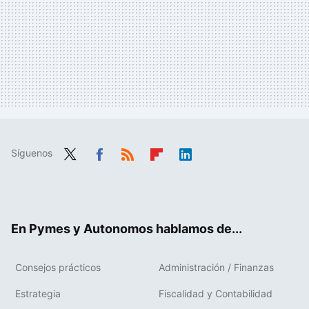
Síguenos
Twit
Fac
RSS
Flip
Link
ter
ebo
boa
edIn
ok
rd
En Pymes y Autonomos hablamos de...
Consejos prácticos
Administración / Finanzas
Estrategia
Fiscalidad y Contabilidad