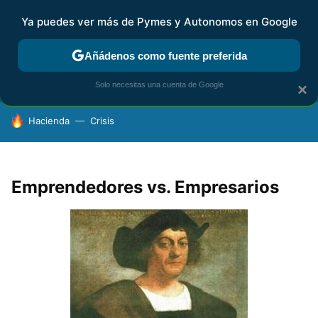
Ya puedes ver más de Pymes y Autonomos en Google
FISCALIDAD Y CONTABILIDAD
KIT DIGITAL
RENTA
AG
Añádenos como fuente preferida
Solo necesitas una cuenta de Google
×
HOY SE HABLA DE
Hacienda
Crisis
Emprendedores vs. Empresarios