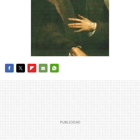
FACEBOOK
TWITTER
FLIPBOARD
E-
WHATSAPP
MAIL