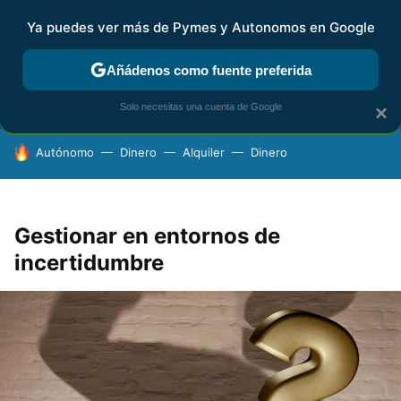
Ya puedes ver más de Pymes y Autonomos en Google
FISCALIDAD Y CONTABILIDAD
KIT DIGITAL
RENTA
AG
Añádenos como fuente preferida
Solo necesitas una cuenta de Google
×
HOY SE HABLA DE
Autónomo
Dinero
Alquiler
Dinero
Gestionar en entornos de
incertidumbre