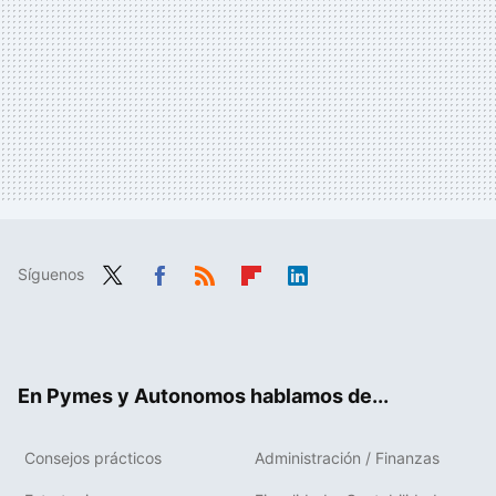
Síguenos
Twit
Fac
RSS
Flip
Link
ter
ebo
boa
edIn
ok
rd
En Pymes y Autonomos hablamos de...
Consejos prácticos
Administración / Finanzas