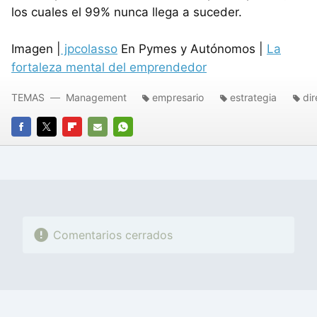
los cuales el 99% nunca llega a suceder.
Imagen |
jpcolasso
En Pymes y Autónomos |
La
fortaleza mental del emprendedor
TEMAS
Management
empresario
estrategia
dir
FACEBOOK
TWITTER
FLIPBOARD
E-
WHATSAPP
MAIL
Comentarios cerrados