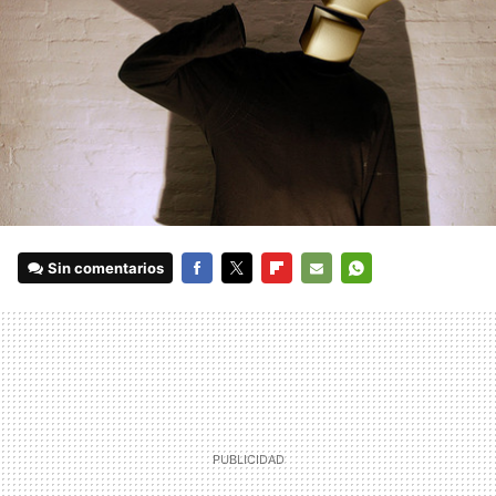
Sin comentarios
FACEBOOK
TWITTER
FLIPBOARD
E-
WHATSAPP
MAIL