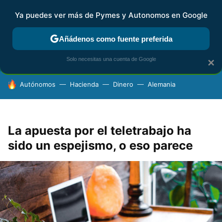
Ya puedes ver más de Pymes y Autonomos en Google
FISCALIDAD Y CONTABILIDAD
KIT DIGITAL
RENTA
AG
Añádenos como fuente preferida
Solo necesitas una cuenta de Google
×
HOY SE HABLA DE
Autónomos
Hacienda
Dinero
Alemania
La apuesta por el teletrabajo ha
sido un espejismo, o eso parece