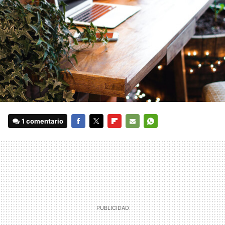
1 comentario
FACEBOOK
TWITTER
FLIPBOARD
E-
WHATSAPP
MAIL