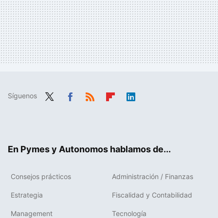
Síguenos
Twit
Fac
RSS
Flip
Link
ter
ebo
boa
edIn
ok
rd
En Pymes y Autonomos hablamos de...
Consejos prácticos
Administración / Finanzas
Estrategia
Fiscalidad y Contabilidad
Management
Tecnología