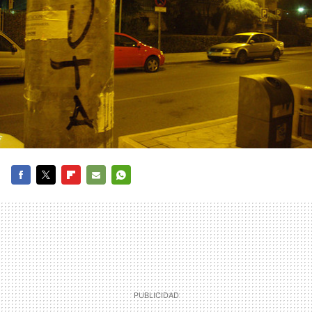
FACEBOOK
TWITTER
FLIPBOARD
E-
WHATSAPP
MAIL