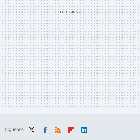
Síguenos
Twit
Fac
RSS
Flip
Link