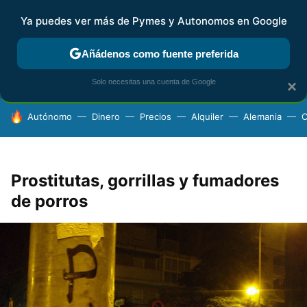
Ya puedes ver más de Pymes y Autonomos en Google
FISCALIDAD Y CONTABILIDAD
KIT DIGITAL
RENTA
AG
Añádenos como fuente preferida
Solo necesitas una cuenta de Google
×
HOY SE HABLA DE
Autónomo
Dinero
Precios
Alquiler
Alemania
C
Prostitutas, gorrillas y fumadores
de porros