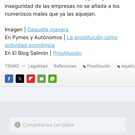
inseguridad de las empresas no se añada a los
numerosos males que ya las aquejan.
Imagen |
Daquella manera
En Pymes y Autónomos |
La prostitución como
actividad económica
En El Blog Salmón |
Prostitución
TEMAS
Legalidad
Reflexiones
Prostitución
legaliz
FACEBOOK
TWITTER
FLIPBOARD
E-
WHATSAPP
MAIL
Comentarios cerrados