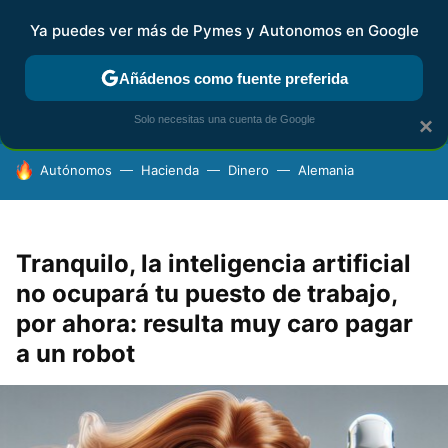
Ya puedes ver más de Pymes y Autonomos en Google
FISCALIDAD Y CONTABILIDAD
KIT DIGITAL
RENTA
AG
Añádenos como fuente preferida
Solo necesitas una cuenta de Google
×
HOY SE HABLA DE
Autónomos
Hacienda
Dinero
Alemania
Tranquilo, la inteligencia artificial
no ocupará tu puesto de trabajo,
por ahora: resulta muy caro pagar
a un robot