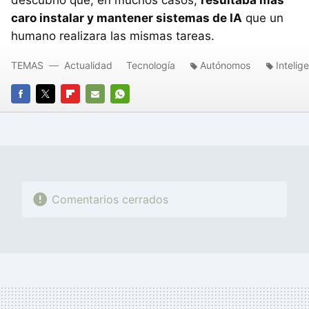
caro instalar y mantener sistemas de IA
que un
humano realizara las mismas tareas.
TEMAS
Actualidad
Tecnología
Autónomos
Intelige
FACEBOOK
TWITTER
FLIPBOARD
E-
WHATSAPP
MAIL
Comentarios cerrados