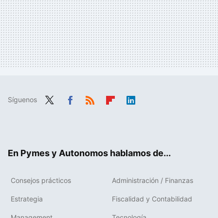
Síguenos
Twit
Fac
RSS
Flip
Link
ter
ebo
boa
edIn
ok
rd
En Pymes y Autonomos hablamos de...
Consejos prácticos
Administración / Finanzas
Estrategia
Fiscalidad y Contabilidad
Management
Tecnología