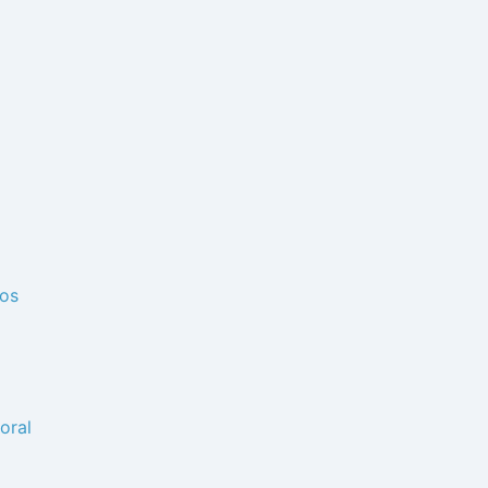
dos
oral