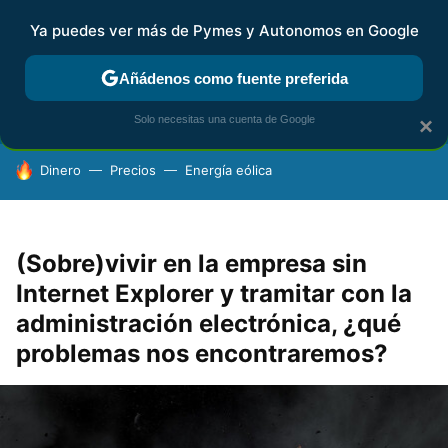
Ya puedes ver más de Pymes y Autonomos en Google
FISCALIDAD Y CONTABILIDAD
KIT DIGITAL
RENTA
AG
Añádenos como fuente preferida
Solo necesitas una cuenta de Google
×
HOY SE HABLA DE
Dinero
Precios
Energía eólica
(Sobre)vivir en la empresa sin
Internet Explorer y tramitar con la
administración electrónica, ¿qué
problemas nos encontraremos?