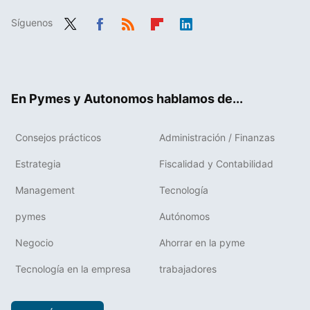
Síguenos
Twit
Fac
RSS
Flip
Link
ter
ebo
boa
edIn
ok
rd
En Pymes y Autonomos hablamos de...
Consejos prácticos
Administración / Finanzas
Estrategia
Fiscalidad y Contabilidad
Management
Tecnología
pymes
Autónomos
Negocio
Ahorrar en la pyme
Tecnología en la empresa
trabajadores