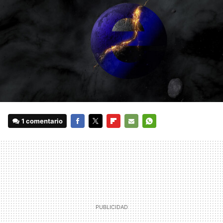
1 comentario
FACEBOOK
TWITTER
FLIPBOARD
E-
WHATSAPP
MAIL