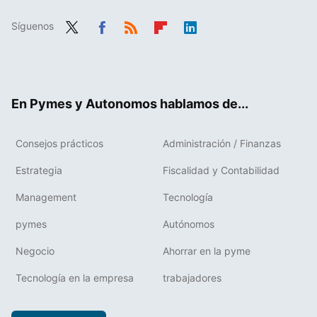
Síguenos
Twit
Fac
RSS
Flip
Link
ter
ebo
boa
edIn
ok
rd
En Pymes y Autonomos hablamos de...
Consejos prácticos
Administración / Finanzas
Estrategia
Fiscalidad y Contabilidad
Management
Tecnología
pymes
Autónomos
Negocio
Ahorrar en la pyme
Tecnología en la empresa
trabajadores