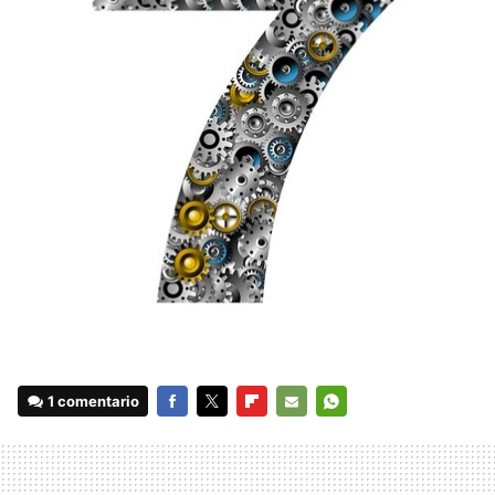
1 comentario
FACEBOOK
TWITTER
FLIPBOARD
E-
WHATSAPP
MAIL