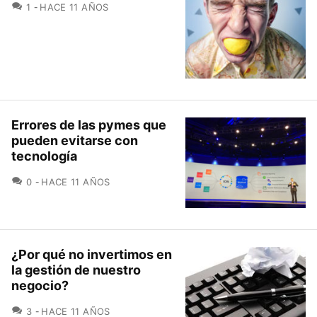
COMENTARIOS
1
HACE 11 AÑOS
Errores de las pymes que
pueden evitarse con
tecnología
COMENTARIOS
0
HACE 11 AÑOS
¿Por qué no invertimos en
la gestión de nuestro
negocio?
COMENTARIOS
3
HACE 11 AÑOS