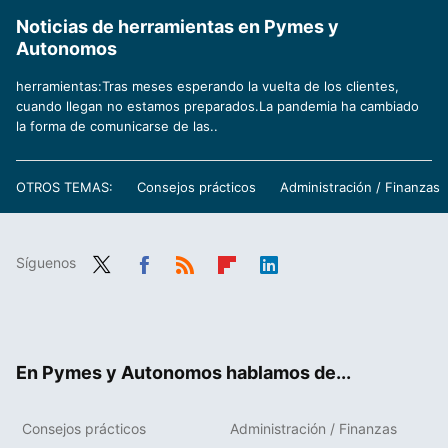
Noticias de herramientas en Pymes y
Autonomos
herramientas:Tras meses esperando la vuelta de los clientes,
cuando llegan no estamos preparados.La pandemia ha cambiado
la forma de comunicarse de las..
OTROS TEMAS:
Consejos prácticos
Administración / Finanzas
Síguenos
Twit
Fac
RSS
Flip
Link
ter
ebo
boa
edIn
ok
rd
En Pymes y Autonomos hablamos de...
Consejos prácticos
Administración / Finanzas