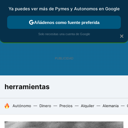
Ya puedes ver más de Pymes y Autonomos en Google
FISCALIDAD Y CONTABILIDAD
KIT DIGITAL
RENTA
AG
Añádenos como fuente preferida
Solo necesitas una cuenta de Google
×
herramientas
HOY SE HABLA DE
Autónomo
Dinero
Precios
Alquiler
Alemania