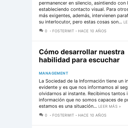
permanencer en silencio, asintiendo con 
estableciendo contacto visual. Para otro
más exigentes, además, intervienen para
su interlocutor, pero estas cosas son...
LE
COMENTARIOS
0
FOSTERWIT
HACE 10 AÑOS
Cómo desarrollar nuestra
habilidad para escuchar
MANAGEMENT
La Sociedad de la Información tiene un 
evidente y es que nos informamos al se
olvidarnos al instante. Recibimos tantos
información que no somos capaces de pr
estamos es una situación...
LEER MÁS »
COMENTARIOS
0
FOSTERWIT
HACE 10 AÑOS