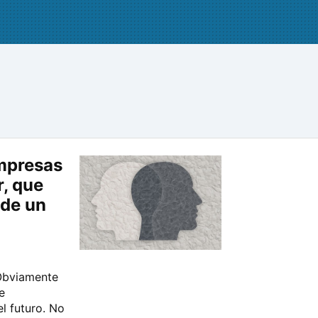
empresas
r, que
 de un
 Obviamente
e
l futuro. No