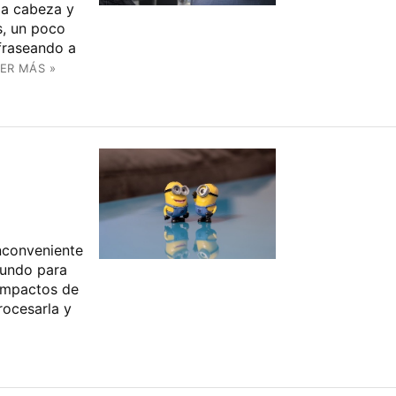
la cabeza y
s, un poco
fraseando a
ER MÁS »
inconveniente
gundo para
 impactos de
ocesarla y