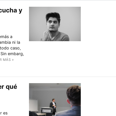
cucha y
emás a
ambia ni la
 todo caso,
 Sin embarg,
R MÁS »
er qué
r es