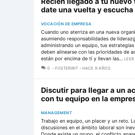
Recién llegado a tu nuevo 
date una vuelta y escucha
VOCACIÓN DE EMPRESA
Cuando uno aterriza en una nueva organ
asumiendo responsabilidades de lideraz
administrando un equipo, tus estrategias
deben alinearse con las prioridades de a
están por encima de tí y llevan las...
LEER
COMENTARIOS
0
FOSTERWIT
HACE 9 AÑOS
Discutir para llegar a un 
con tu equipo en la empre
MANAGEMENT
Trabajo en equipo, un placer y un reto. L
discusiones en el ámbito laboral son inev
Donde existe un grupo, el conflicto apar