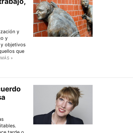
trabajo,
ización y
go y
 y objetivos
quellos que
 MÁS »
acuerdo
sa
as
itables.
ece tarde o