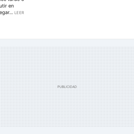
tir en
gar...
LEER