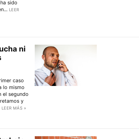
 ha sido
n...
LEER
ucha ni
s
rimer caso
a lo mismo
n el segundo
pretamos y
LEER MÁS »