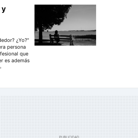
 y
dedor? ¿Yo?"
era persona
fesional que
er es además
»