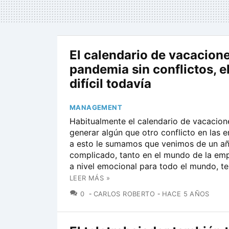
El calendario de vacacion
pandemia sin conflictos, e
difícil todavía
MANAGEMENT
Habitualmente el calendario de vacacion
generar algún que otro conflicto en las 
a esto le sumamos que venimos de un a
complicado, tanto en el mundo de la e
a nivel emocional para todo el mundo, te
LEER MÁS »
COMENTARIOS
0
CARLOS ROBERTO
HACE 5 AÑOS