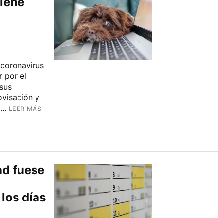
tiene
 coronavirus
 por el
 sus
ovisación y
..
LEER MÁS
dad fuese
los días