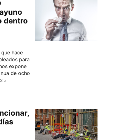
0
sayuno
o dentro
r que hace
pleados para
 nos expone
inua de ocho
S »
ncionar,
días