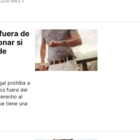
LEER MÁS »
fuera de
onar si
de
gal prohíba a
s fuera del
derecho al
ue tiene una