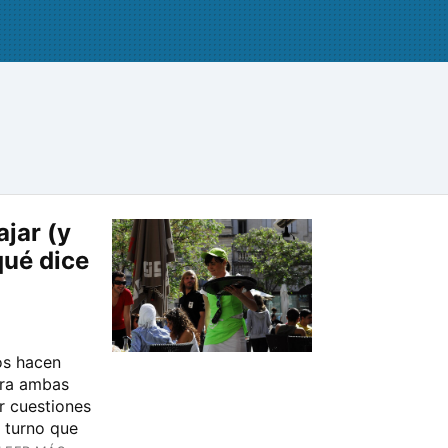
jar (y
qué dice
os hacen
ara ambas
r cuestiones
e turno que