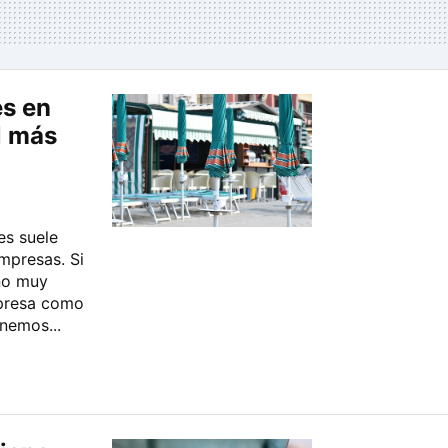
es en
l más
es suele
empresas. Si
ño muy
mpresa como
nemos...