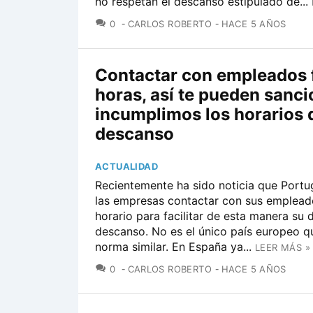
no respetan el descanso estipulado de...
COMENTARIOS
0
CARLOS ROBERTO
HACE 5 AÑOS
Contactar con empleados 
horas, así te pueden sanci
incumplimos los horarios 
descanso
ACTUALIDAD
Recientemente ha sido noticia que Portu
las empresas contactar con sus empleado
horario para facilitar de esta manera su 
descanso. No es el único país europeo q
norma similar. En España ya...
LEER MÁS »
COMENTARIOS
0
CARLOS ROBERTO
HACE 5 AÑOS