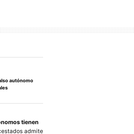
 falso autónomo
ales
ónomos tienen
ncestados admite