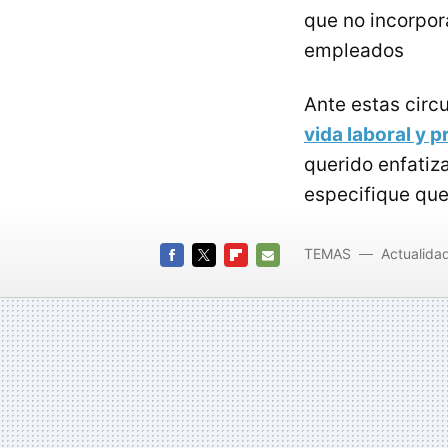
que no incorpor
empleados
Ante estas circ
vida laboral y p
querido enfatiz
especifique que
TEMAS
Actualida
FACEBOOK
TWITTER
FLIPBOARD
E-
MAIL