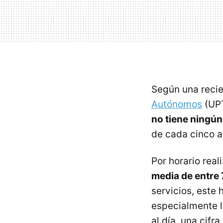
Según una recie
Autónomos
(UP
no tiene ningú
de cada cinco a
Por horario real
media de entre 
servicios, este
especialmente l
al día, una cif