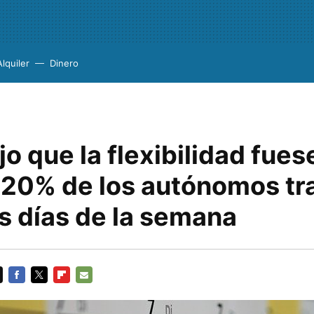
Alquiler
Dinero
jo que la flexibilidad fues
 20% de los autónomos tr
s días de la semana
FACEBOOK
TWITTER
FLIPBOARD
E-
MAIL