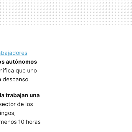
abajadores
 los autónomos
gnifica que uno
n descanso.
ia trabajan una
sector de los
ingos,
l menos 10 horas