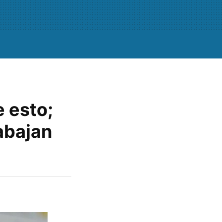
e esto;
abajan