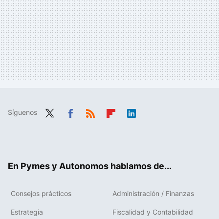
Síguenos
Twit
Fac
RSS
Flip
Link
ter
ebo
boa
edIn
ok
rd
En Pymes y Autonomos hablamos de...
Consejos prácticos
Administración / Finanzas
Estrategia
Fiscalidad y Contabilidad