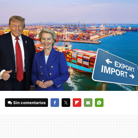
Sin comentarios
FACEBOOK
TWITTER
FLIPBOARD
E-
WHATSAPP
MAIL