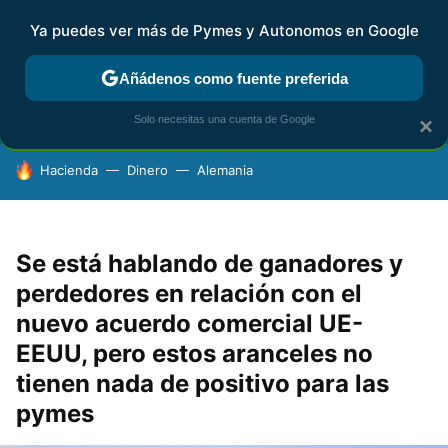
Ya puedes ver más de Pymes y Autonomos en Google
FISCALIDAD Y CONTABILIDAD
KIT DIGITAL
RENTA
AG
Añádenos como fuente preferida
Solo necesitas una cuenta de Google
×
HOY SE HABLA DE
Hacienda
Dinero
Alemania
Se está hablando de ganadores y
perdedores en relación con el
nuevo acuerdo comercial UE-
EEUU, pero estos aranceles no
tienen nada de positivo para las
pymes