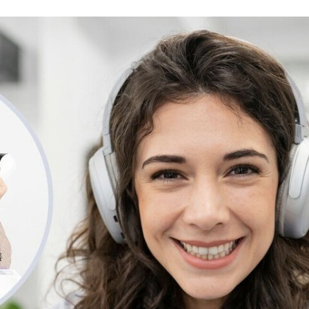
FACEBOOK
TWITTER
FLIPBOARD
E-
MAIL