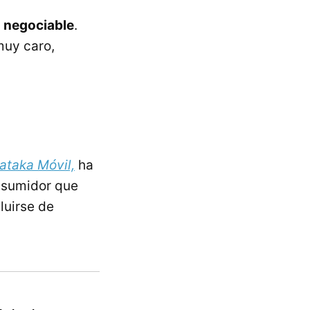
s negociable
.
muy caro,
ataka Móvil,
ha
onsumidor que
luirse de