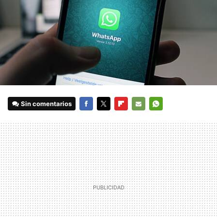
Sin comentarios
FACEBOOK
TWITTER
FLIPBOARD
E-
WHATSAPP
MAIL