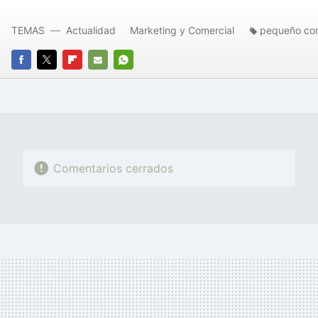
TEMAS
Actualidad
Marketing y Comercial
pequeño co
FACEBOOK
TWITTER
FLIPBOARD
E-
WHATSAPP
MAIL
Comentarios cerrados