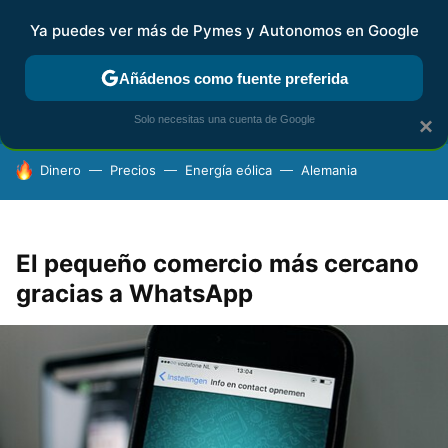
Ya puedes ver más de Pymes y Autonomos en Google
FISCALIDAD Y CONTABILIDAD
KIT DIGITAL
RENTA
AG
Añádenos como fuente preferida
Solo necesitas una cuenta de Google
×
HOY SE HABLA DE
Dinero
Precios
Energía eólica
Alemania
El pequeño comercio más cercano
gracias a WhatsApp