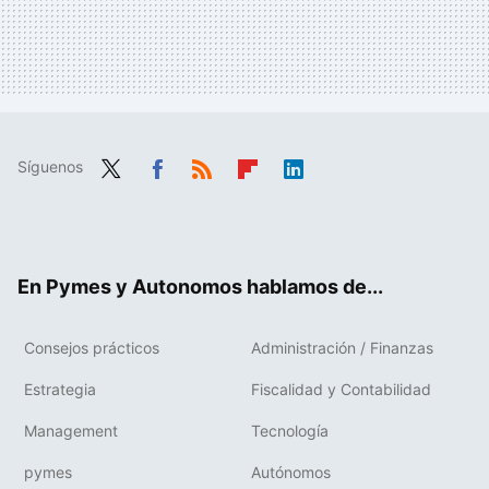
Síguenos
Twit
Fac
RSS
Flip
Link
ter
ebo
boa
edIn
ok
rd
En Pymes y Autonomos hablamos de...
Consejos prácticos
Administración / Finanzas
Estrategia
Fiscalidad y Contabilidad
Management
Tecnología
pymes
Autónomos