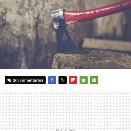
Sin comentarios
FACEBOOK
TWITTER
FLIPBOARD
E-
WHATSAPP
MAIL