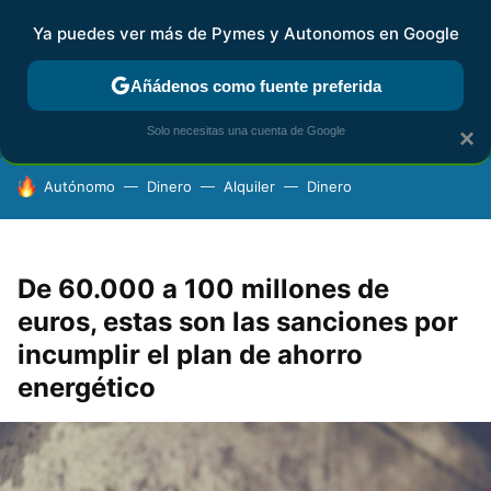
Ya puedes ver más de Pymes y Autonomos en Google
FISCALIDAD Y CONTABILIDAD
KIT DIGITAL
RENTA
AG
Añádenos como fuente preferida
Solo necesitas una cuenta de Google
×
HOY SE HABLA DE
Autónomo
Dinero
Alquiler
Dinero
De 60.000 a 100 millones de
euros, estas son las sanciones por
incumplir el plan de ahorro
energético