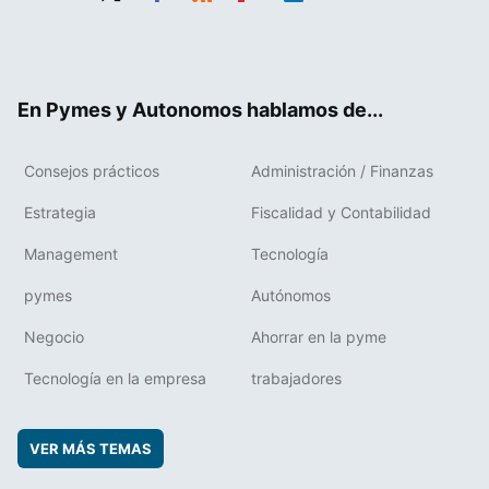
Twit
Fac
RSS
Flip
Link
ter
ebo
boa
edIn
ok
rd
En Pymes y Autonomos hablamos de...
Consejos prácticos
Administración / Finanzas
Estrategia
Fiscalidad y Contabilidad
Management
Tecnología
pymes
Autónomos
Negocio
Ahorrar en la pyme
Tecnología en la empresa
trabajadores
VER MÁS TEMAS