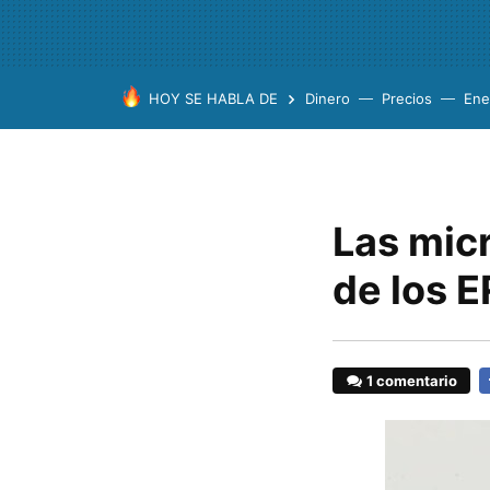
HOY SE HABLA DE
Dinero
Precios
Ene
Las mic
de los 
1 comentario
F