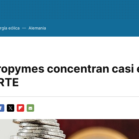
rgía eólica
Alemania
ropymes concentran casi 
ERTE
ACEBOOK
TWITTER
FLIPBOARD
E-
MAIL