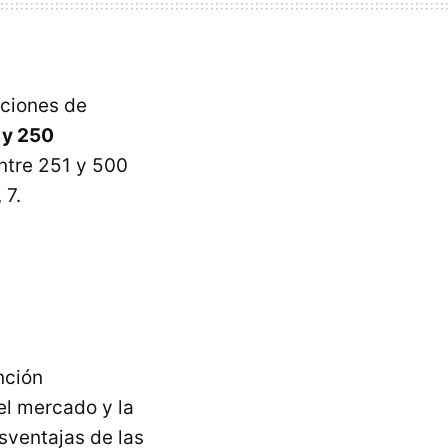
iciones de
 y 250
entre 251 y 500
 7.
nción
el mercado y la
sventajas de las