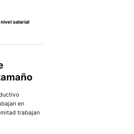
ivel salarial
e
 tamaño
oductivo
rabajan en
 mitad trabajan