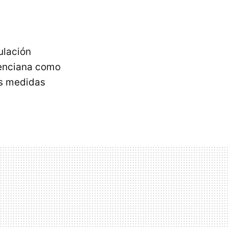
ulación
lenciana como
as medidas