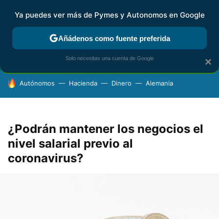
Ya puedes ver más de Pymes y Autonomos en Google
FISCALIDAD Y CONTABILIDAD
KIT DIGITAL
RENTA
AG
Añádenos como fuente preferida
Solo necesitas una cuenta de Google
×
HOY SE HABLA DE
Autónomos
Hacienda
Dinero
Alemania
¿Podrán mantener los negocios el
nivel salarial previo al
coronavirus?