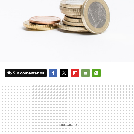
Sin comentarios
FACEBOOK
TWITTER
FLIPBOARD
E-
WHATSAPP
MAIL