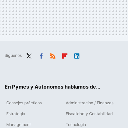
Síguenos
Twit
Fac
RSS
Flip
Link
ter
ebo
boa
edIn
ok
rd
En Pymes y Autonomos hablamos de...
Consejos prácticos
Administración / Finanzas
Estrategia
Fiscalidad y Contabilidad
Management
Tecnología