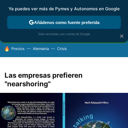
Ya puedes ver más de Pymes y Autonomos en Google
FISCALIDAD Y CONTABILIDAD
KIT DIGITAL
RENTA
AG
Añádenos como fuente preferida
Solo necesitas una cuenta de Google
×
HOY SE HABLA DE
Precios
Alemania
Crisis
Las empresas prefieren
"nearshoring"