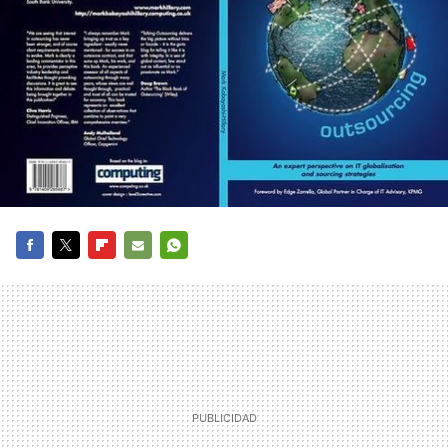
FACEBOOK
TWITTER
FLIPBOARD
E-
WHATSAPP
MAIL