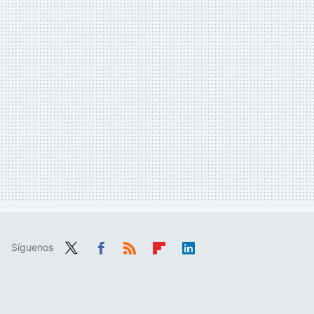
Síguenos
Twit
Fac
RSS
Flip
Link
ter
ebo
boa
edIn
ok
rd