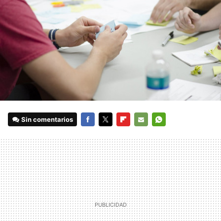
Sin comentarios
FACEBOOK
TWITTER
FLIPBOARD
E-
WHATSAPP
MAIL