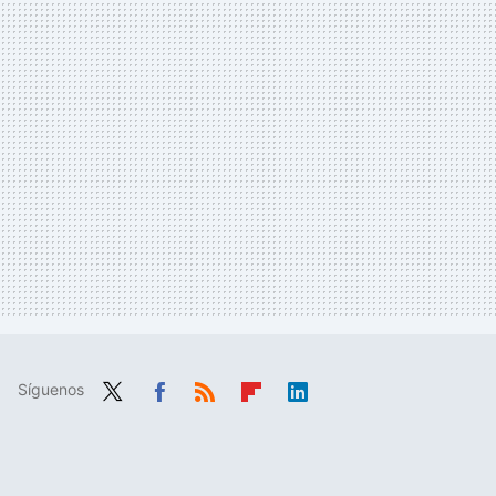
Síguenos
Twit
Fac
RSS
Flip
Link
ter
ebo
boa
edIn
ok
rd