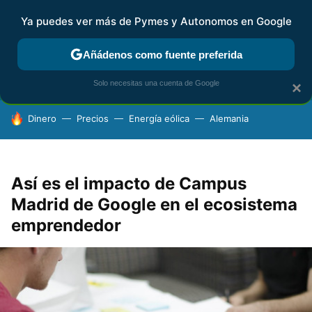
Ya puedes ver más de Pymes y Autonomos en Google
FISCALIDAD Y CONTABILIDAD
KIT DIGITAL
RENTA
AG
Añádenos como fuente preferida
Solo necesitas una cuenta de Google
×
HOY SE HABLA DE
Dinero
Precios
Energía eólica
Alemania
Así es el impacto de Campus
Madrid de Google en el ecosistema
emprendedor