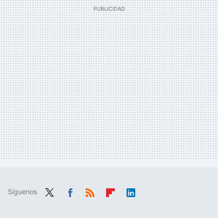
Síguenos
Twit
Fac
RSS
Flip
Link