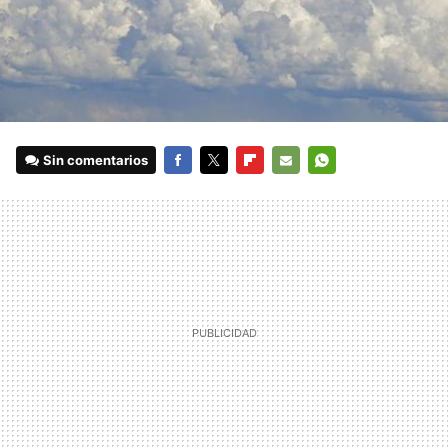
Sin comentarios
FACEBOOK
TWITTER
FLIPBOARD
E-
WHATSAPP
MAIL