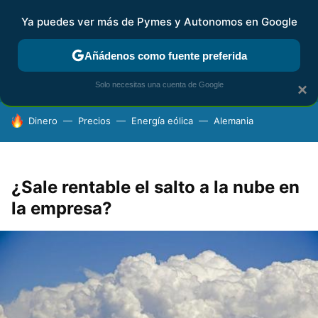
Ya puedes ver más de Pymes y Autonomos en Google
FISCALIDAD Y CONTABILIDAD
KIT DIGITAL
RENTA
AG
Añádenos como fuente preferida
Solo necesitas una cuenta de Google
×
HOY SE HABLA DE
Dinero
Precios
Energía eólica
Alemania
¿Sale rentable el salto a la nube en
la empresa?