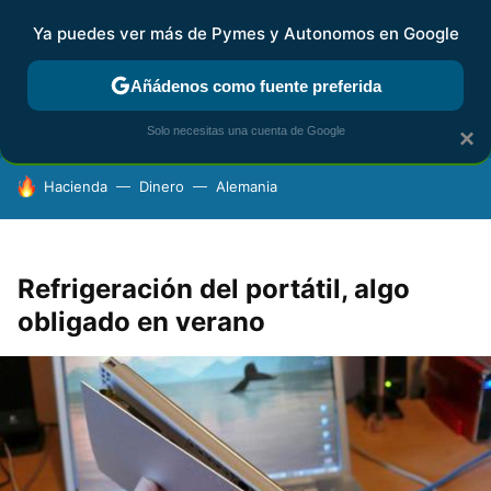
Ya puedes ver más de Pymes y Autonomos en Google
FISCALIDAD Y CONTABILIDAD
KIT DIGITAL
RENTA
AG
Añádenos como fuente preferida
Solo necesitas una cuenta de Google
×
HOY SE HABLA DE
Hacienda
Dinero
Alemania
Refrigeración del portátil, algo
obligado en verano