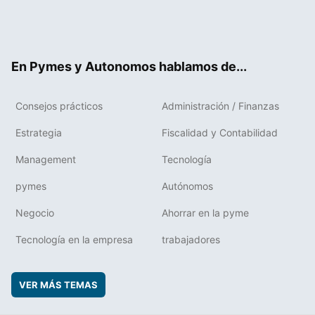
Twit
Fac
RSS
Flip
Link
ter
ebo
boa
edIn
ok
rd
En Pymes y Autonomos hablamos de...
Consejos prácticos
Administración / Finanzas
Estrategia
Fiscalidad y Contabilidad
Management
Tecnología
pymes
Autónomos
Negocio
Ahorrar en la pyme
Tecnología en la empresa
trabajadores
VER MÁS TEMAS