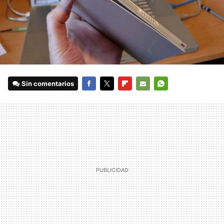
Sin comentarios
FACEBOOK
TWITTER
FLIPBOARD
E-
WHATSAPP
MAIL