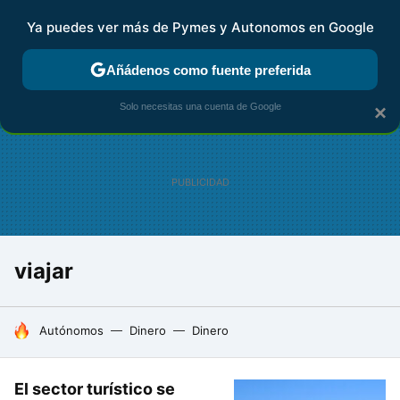
Ya puedes ver más de Pymes y Autonomos en Google
FISCALIDAD Y CONTABILIDAD
KIT DIGITAL
RENTA
AG
Añádenos como fuente preferida
Solo necesitas una cuenta de Google
×
viajar
HOY SE HABLA DE
Autónomos
Dinero
Dinero
El sector turístico se