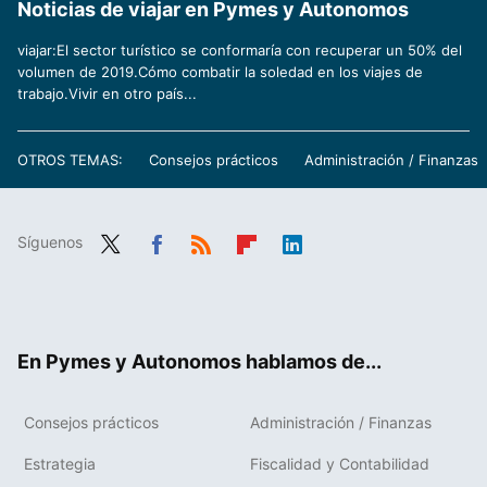
Noticias de viajar en Pymes y Autonomos
viajar:El sector turístico se conformaría con recuperar un 50% del
volumen de 2019.Cómo combatir la soledad en los viajes de
trabajo.Vivir en otro país...
OTROS TEMAS:
Consejos prácticos
Administración / Finanzas
Síguenos
Twit
Fac
RSS
Flip
Link
ter
ebo
boa
edIn
ok
rd
En Pymes y Autonomos hablamos de...
Consejos prácticos
Administración / Finanzas
Estrategia
Fiscalidad y Contabilidad