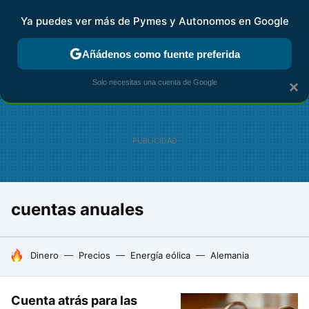
Ya puedes ver más de Pymes y Autonomos en Google
FISCALIDAD Y CONTABILIDAD
KIT DIGITAL
RENTA
AG
Añádenos como fuente preferida
Solo necesitas una cuenta de Google
×
cuentas anuales
HOY SE HABLA DE
Dinero
Precios
Energía eólica
Alemania
Cuenta atrás para las