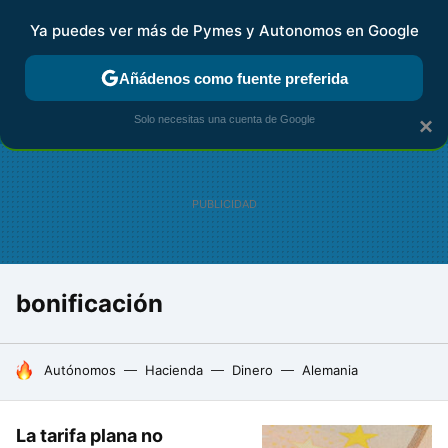
Ya puedes ver más de Pymes y Autonomos en Google
FISCALIDAD Y CONTABILIDAD
KIT DIGITAL
RENTA
AG
Añádenos como fuente preferida
Solo necesitas una cuenta de Google
×
bonificación
HOY SE HABLA DE
Autónomos
Hacienda
Dinero
Alemania
La tarifa plana no