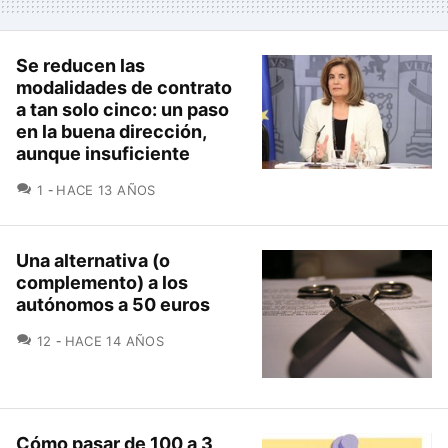
Se reducen las
modalidades de contrato
a tan solo cinco: un paso
en la buena dirección,
aunque insuficiente
COMENTARIOS
1
HACE 13 AÑOS
Una alternativa (o
complemento) a los
autónomos a 50 euros
COMENTARIOS
12
HACE 14 AÑOS
Cómo pasar de 100 a 3