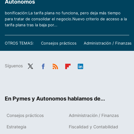
Autonomos
bonificación:La tarifa plana no funciona, pero deja más tiempo
para tratar de consolidar el negocio.Nuevo criterio de acceso a la
tarifa plana tras la baja por...
OTROS TEMAS:
Consejos prácticos
Administración / Finanzas
Síguenos
Twit
Fac
RSS
Flip
Link
ter
ebo
boa
edIn
ok
rd
En Pymes y Autonomos hablamos de...
Consejos prácticos
Administración / Finanzas
Estrategia
Fiscalidad y Contabilidad