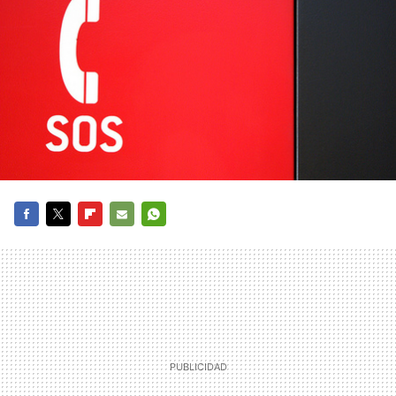
FACEBOOK
TWITTER
FLIPBOARD
E-
WHATSAPP
MAIL