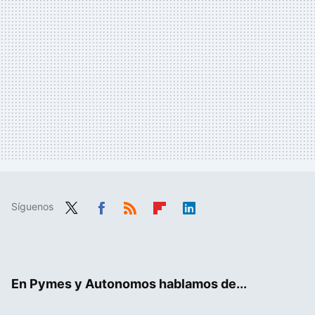
Síguenos
Twit
Fac
RSS
Flip
Link
ter
ebo
boa
edIn
ok
rd
En Pymes y Autonomos hablamos de...