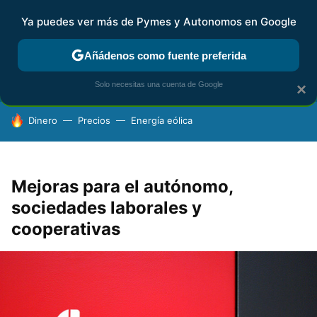
Ya puedes ver más de Pymes y Autonomos en Google
FISCALIDAD Y CONTABILIDAD
KIT DIGITAL
RENTA
AG
Añádenos como fuente preferida
Solo necesitas una cuenta de Google
×
HOY SE HABLA DE
Dinero
Precios
Energía eólica
Mejoras para el autónomo,
sociedades laborales y
cooperativas