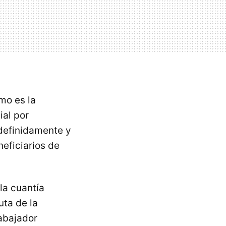
mo es la
ial por
definidamente y
eficiarios de
la cuantía
uta de la
rabajador