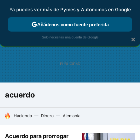
Ya puedes ver más de Pymes y Autonomos en Google
FISCALIDAD Y CONTABILIDAD
KIT DIGITAL
RENTA
AG
Añádenos como fuente preferida
Solo necesitas una cuenta de Google
×
acuerdo
HOY SE HABLA DE
Hacienda
Dinero
Alemania
Acuerdo para prorrogar