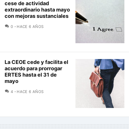
cese de actividad
extraordinario hasta mayo
con mejoras sustanciales
COMENTARIOS
0
HACE 6 AÑOS
La CEOE cede y facilita el
acuerdo para prorrogar
ERTES hasta el 31 de
mayo
COMENTARIOS
4
HACE 6 AÑOS