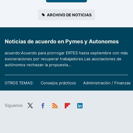
ARCHIVO DE NOTICIAS
Noticias de acuerdo en Pymes y Autonomos
acuerdo:Acuerdo para prorrogar ERTES hasta septiembre con más
exoneraciones por recuperar trabajadores.Las asociaciones de
autónomos rechazan la propuesta...
OTROS TEMAS:
Consejos prácticos
Administración / Finanzas
Síguenos
Twit
Fac
RSS
Flip
Link
ter
ebo
boa
edIn