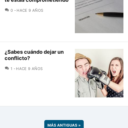
COMENTARIOS
0
HACE 9 AÑOS
¿Sabes cuándo dejar un
conflicto?
COMENTARIOS
1
HACE 9 AÑOS
MÁS ANTIGUAS
»