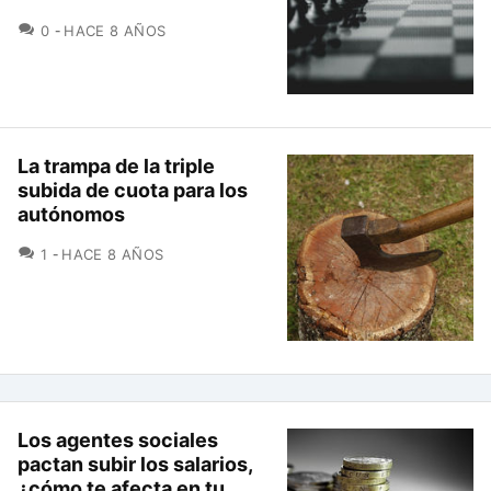
COMENTARIOS
0
HACE 8 AÑOS
La trampa de la triple
subida de cuota para los
autónomos
COMENTARIOS
1
HACE 8 AÑOS
Los agentes sociales
pactan subir los salarios,
¿cómo te afecta en tu