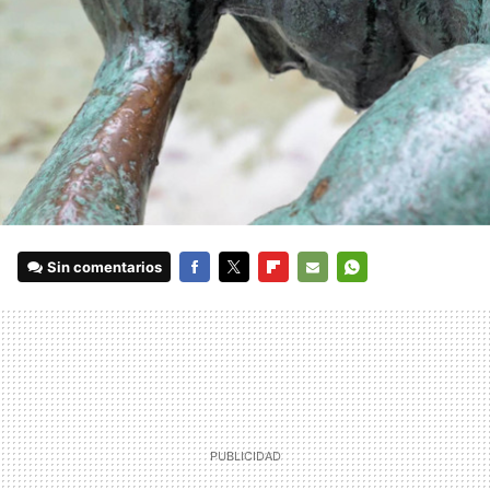
Sin comentarios
FACEBOOK
TWITTER
FLIPBOARD
E-
WHATSAPP
MAIL