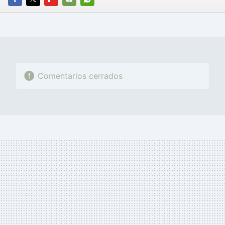
FACEBOOK
TWITTER
FLIPBOARD
E-
WHATSAPP
MAIL
Comentarios cerrados