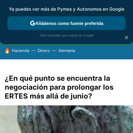
Ya puedes ver más de Pymes y Autonomos en Google
FISCALIDAD Y CONTABILIDAD
KIT DIGITAL
RENTA
AG
Añádenos como fuente preferida
Solo necesitas una cuenta de Google
×
HOY SE HABLA DE
Hacienda
Dinero
Alemania
¿En qué punto se encuentra la
negociación para prolongar los
ERTES más allá de junio?