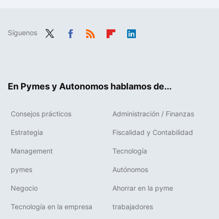
Síguenos
Twit
Fac
RSS
Flip
Link
ter
ebo
boa
edIn
ok
rd
En Pymes y Autonomos hablamos de...
Consejos prácticos
Administración / Finanzas
Estrategia
Fiscalidad y Contabilidad
Management
Tecnología
pymes
Autónomos
Negocio
Ahorrar en la pyme
Tecnología en la empresa
trabajadores