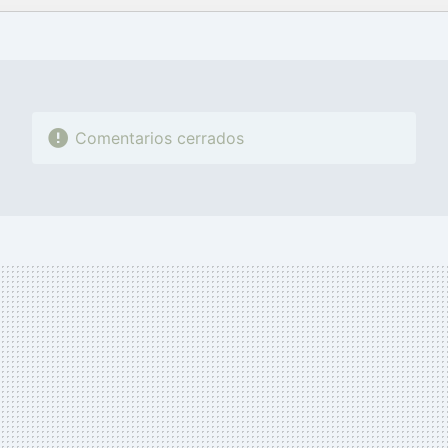
FACEBOOK
TWITTER
FLIPBOARD
E-
WHATSAPP
MAIL
Comentarios cerrados