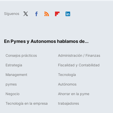
Síguenos
Twit
Fac
RSS
Flip
Link
ter
ebo
boa
edIn
ok
rd
En Pymes y Autonomos hablamos de...
Consejos prácticos
Administración / Finanzas
Estrategia
Fiscalidad y Contabilidad
Management
Tecnología
pymes
Autónomos
Negocio
Ahorrar en la pyme
Tecnología en la empresa
trabajadores