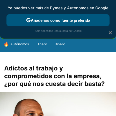
Ya puedes ver más de Pymes y Autonomos en Google
FISCALIDAD Y CONTABILIDAD
KIT DIGITAL
RENTA
AG
Añádenos como fuente preferida
Solo necesitas una cuenta de Google
×
HOY SE HABLA DE
Autónomos
Dinero
Dinero
Adictos al trabajo y
comprometidos con la empresa,
¿por qué nos cuesta decir basta?