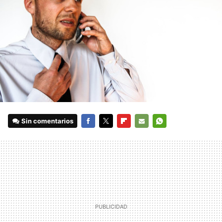
Sin comentarios
FACEBOOK
TWITTER
FLIPBOARD
E-
WHATSAPP
MAIL