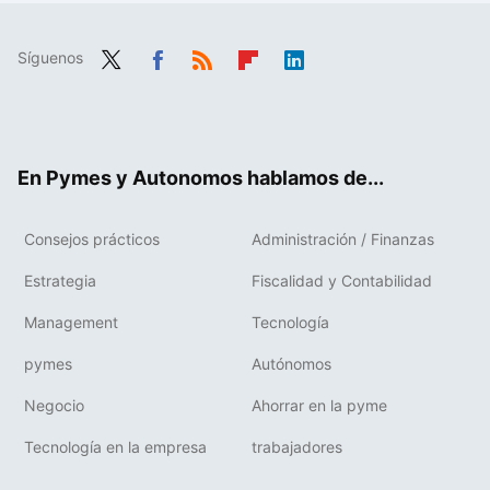
Síguenos
Twit
Fac
RSS
Flip
Link
ter
ebo
boa
edIn
ok
rd
En Pymes y Autonomos hablamos de...
Consejos prácticos
Administración / Finanzas
Estrategia
Fiscalidad y Contabilidad
Management
Tecnología
pymes
Autónomos
Negocio
Ahorrar en la pyme
Tecnología en la empresa
trabajadores