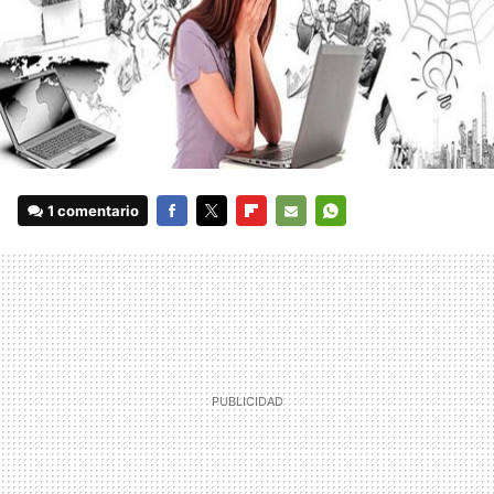
1 comentario
FACEBOOK
TWITTER
FLIPBOARD
E-
WHATSAPP
MAIL