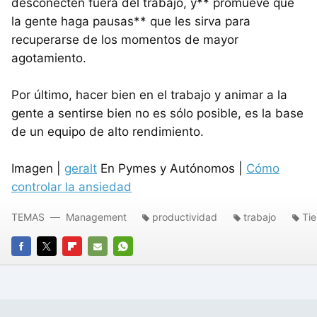
desconecten fuera del trabajo, y** promueve que
la gente haga pausas** que les sirva para
recuperarse de los momentos de mayor
agotamiento.
Por último, hacer bien en el trabajo y animar a la
gente a sentirse bien no es sólo posible, es la base
de un equipo de alto rendimiento.
Imagen |
geralt
En Pymes y Autónomos |
Cómo
controlar la ansiedad
TEMAS
Management
productividad
trabajo
Ti
FACEBOOK
TWITTER
FLIPBOARD
E-
WHATSAPP
MAIL