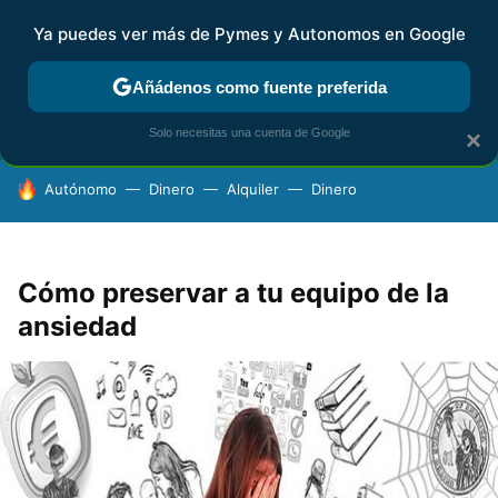
Ya puedes ver más de Pymes y Autonomos en Google
FISCALIDAD Y CONTABILIDAD
KIT DIGITAL
RENTA
AG
Añádenos como fuente preferida
Solo necesitas una cuenta de Google
×
HOY SE HABLA DE
Autónomo
Dinero
Alquiler
Dinero
Cómo preservar a tu equipo de la
ansiedad