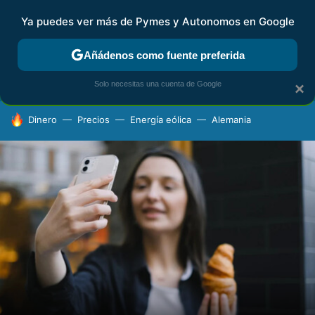
Ya puedes ver más de Pymes y Autonomos en Google
FISCALIDAD Y CONTABILIDAD
KIT DIGITAL
RENTA
AG
Añádenos como fuente preferida
Solo necesitas una cuenta de Google
×
HOY SE HABLA DE
Dinero
Precios
Energía eólica
Alemania