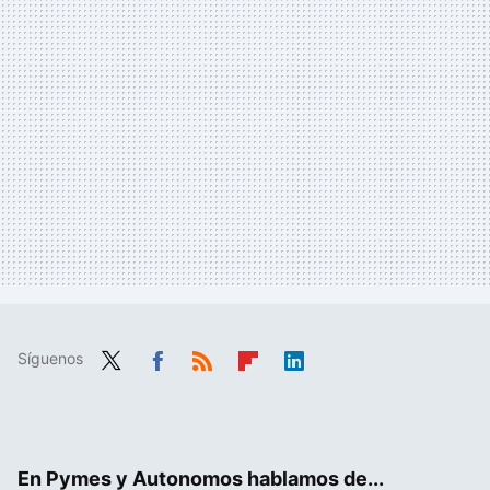
Síguenos
Twit
Fac
RSS
Flip
Link
ter
ebo
boa
edIn
ok
rd
En Pymes y Autonomos hablamos de...