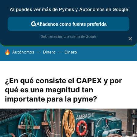
Ya puedes ver más de Pymes y Autonomos en Google
FISCALIDAD Y CONTABILIDAD
KIT DIGITAL
RENTA
AG
Añádenos como fuente preferida
Solo necesitas una cuenta de Google
×
HOY SE HABLA DE
Autónomos
Dinero
Dinero
¿En qué consiste el CAPEX y por
qué es una magnitud tan
importante para la pyme?