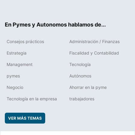
Twit
Fac
RSS
Flip
Link
ter
ebo
boa
edIn
ok
rd
En Pymes y Autonomos hablamos de...
Consejos prácticos
Administración / Finanzas
Estrategia
Fiscalidad y Contabilidad
Management
Tecnología
pymes
Autónomos
Negocio
Ahorrar en la pyme
Tecnología en la empresa
trabajadores
VER MÁS TEMAS