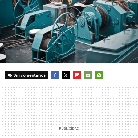
Sin comentarios
FACEBOOK
TWITTER
FLIPBOARD
E-
WHATSAPP
MAIL