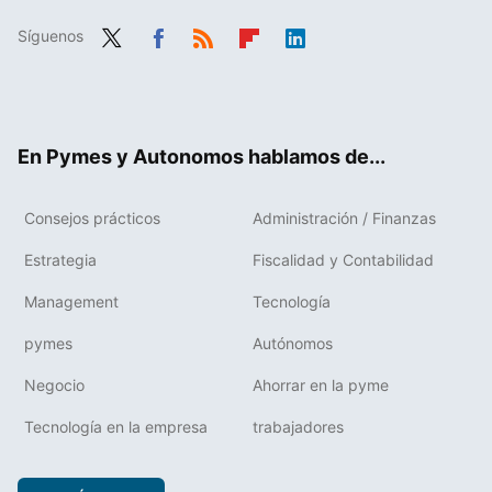
Síguenos
Twit
Fac
RSS
Flip
Link
ter
ebo
boa
edIn
ok
rd
En Pymes y Autonomos hablamos de...
Consejos prácticos
Administración / Finanzas
Estrategia
Fiscalidad y Contabilidad
Management
Tecnología
pymes
Autónomos
Negocio
Ahorrar en la pyme
Tecnología en la empresa
trabajadores