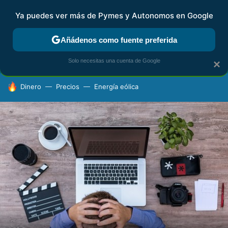
Ya puedes ver más de Pymes y Autonomos en Google
FISCALIDAD Y CONTABILIDAD
KIT DIGITAL
RENTA
AG
Añádenos como fuente preferida
Solo necesitas una cuenta de Google
×
HOY SE HABLA DE
Dinero
Precios
Energía eólica