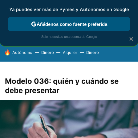
Ya puedes ver más de Pymes y Autonomos en Google
FISCALIDAD Y CONTABILIDAD
KIT DIGITAL
RENTA
AG
Añádenos como fuente preferida
Solo necesitas una cuenta de Google
×
HOY SE HABLA DE
Autónomo
Dinero
Alquiler
Dinero
Modelo 036: quién y cuándo se
debe presentar