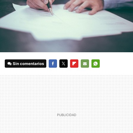
Sin comentarios
FACEBOOK
TWITTER
FLIPBOARD
E-
WHATSAPP
MAIL