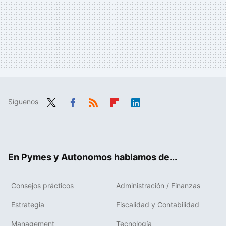
Síguenos
Twit
Fac
RSS
Flip
Link
ter
ebo
boa
edIn
ok
rd
En Pymes y Autonomos hablamos de...
Consejos prácticos
Administración / Finanzas
Estrategia
Fiscalidad y Contabilidad
Management
Tecnología