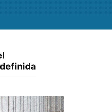
el
ndefinida