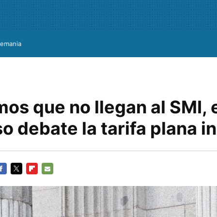
lemania
s que no llegan al SMI, 
 debate la tarifa plana i
ACEBOOK
TWITTER
FLIPBOARD
E-
MAIL