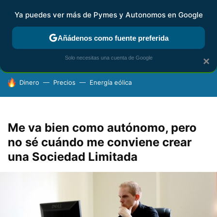
Ya puedes ver más de Pymes y Autonomos en Google
FISCALIDAD Y CONTABILIDAD
KIT DIGITAL
RENTA
AG
Añádenos como fuente preferida
Solo necesitas una cuenta de Google
×
HOY SE HABLA DE
Dinero
Precios
Energía eólica
Me va bien como autónomo, pero
no sé cuándo me conviene crear
una Sociedad Limitada