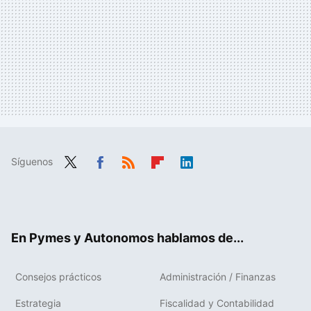
Síguenos
Twit
Fac
RSS
Flip
Link
ter
ebo
boa
edIn
ok
rd
En Pymes y Autonomos hablamos de...
Consejos prácticos
Administración / Finanzas
Estrategia
Fiscalidad y Contabilidad