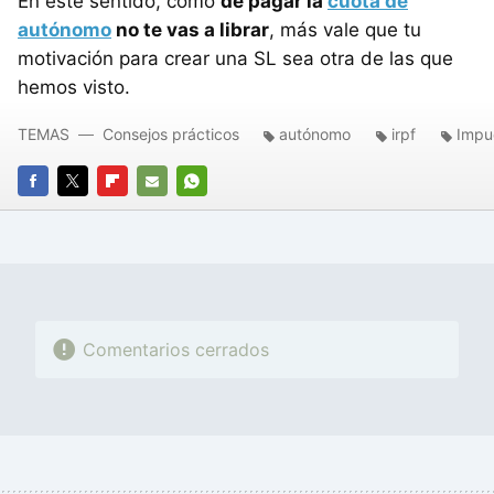
En este sentido, como
de pagar la
cuota de
autónomo
no te vas a librar
, más vale que tu
motivación para crear una SL sea otra de las que
hemos visto.
TEMAS
Consejos prácticos
autónomo
irpf
Impu
FACEBOOK
TWITTER
FLIPBOARD
E-
WHATSAPP
MAIL
Comentarios cerrados