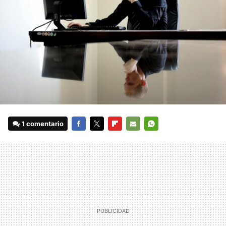
1 comentario
FACEBOOK
TWITTER
FLIPBOARD
E-
WHATSAPP
MAIL