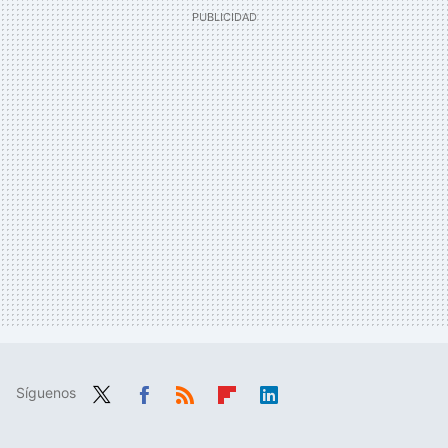
Síguenos
Twit
Fac
RSS
Flip
Link