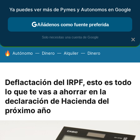
Ya puedes ver más de Pymes y Autonomos en Google
FISCALIDAD Y CONTABILIDAD
KIT DIGITAL
RENTA
AG
Añádenos como fuente preferida
Solo necesitas una cuenta de Google
×
HOY SE HABLA DE
Autónomo
Dinero
Alquiler
Dinero
Deflactación del IRPF, esto es todo
lo que te vas a ahorrar en la
declaración de Hacienda del
próximo año