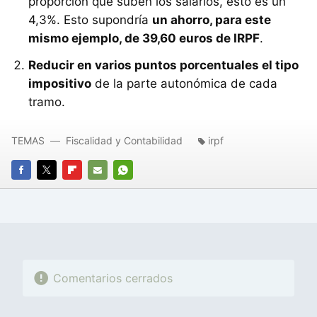
proporción que suben los salarios, esto es un
4,3%. Esto supondría
un ahorro, para este
mismo ejemplo, de 39,60 euros de IRPF
.
Reducir en varios puntos porcentuales el tipo
impositivo
de la parte autonómica de cada
tramo.
TEMAS
Fiscalidad y Contabilidad
irpf
FACEBOOK
TWITTER
FLIPBOARD
E-
WHATSAPP
MAIL
Comentarios cerrados