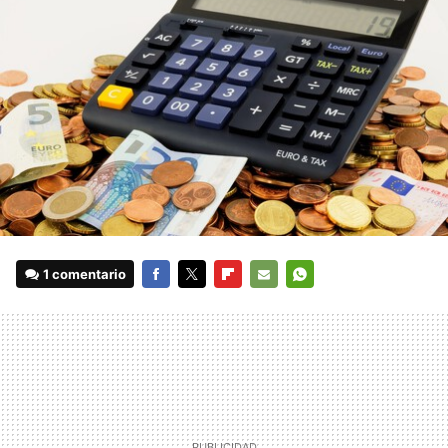
1 comentario
FACEBOOK
TWITTER
FLIPBOARD
E-
WHATSAPP
MAIL