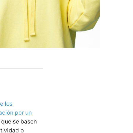
e los
ación por un
e que se basen
tividad o