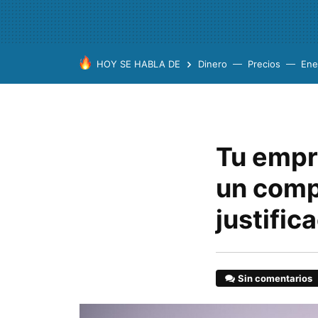
HOY SE HABLA DE
Dinero
Precios
Ene
Tu empr
un compa
justific
Sin comentarios