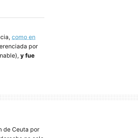
icia,
como en
ferenciada por
onable),
y
fue
n de Ceuta por