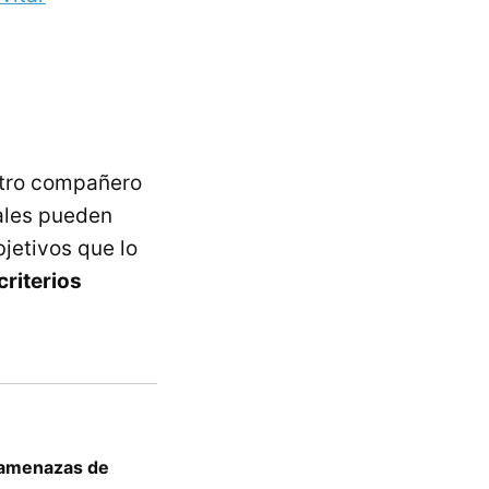
otro compañero
nales pueden
jetivos que lo
riterios
s amenazas de