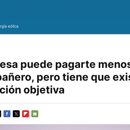
rgía eólica
esa puede pagarte menos
ñero, pero tiene que exis
ación objetiva
FACEBOOK
TWITTER
FLIPBOARD
E-
MAIL