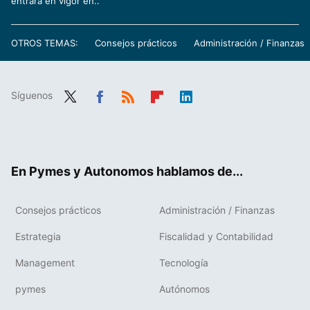
entrará en vigor en..
OTROS TEMAS:
Consejos prácticos
Administración / Finanzas
Síguenos
Twit
Fac
RSS
Flip
Link
ter
ebo
boa
edIn
ok
rd
En Pymes y Autonomos hablamos de...
Consejos prácticos
Administración / Finanzas
Estrategia
Fiscalidad y Contabilidad
Management
Tecnología
pymes
Autónomos