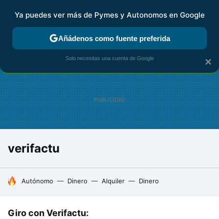
Ya puedes ver más de Pymes y Autonomos en Google
FISCALIDAD Y CONTABILIDAD
KIT DIGITAL
RENTA
AG
Añádenos como fuente preferida
Solo necesitas una cuenta de Google
×
verifactu
HOY SE HABLA DE
Autónomo
Dinero
Alquiler
Dinero
Giro con Verifactu: