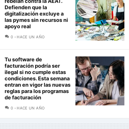
rebelan contra la AEAT.
Defienden que la
digitalización excluye a
las pymes sin recursos ni
apoyo real
COMENTARIOS
0
HACE UN AÑO
Tu software de
facturación podría ser
ilegal si no cumple estas
condiciones. Esta semana
entran en vigor las nuevas
reglas para los programas
de facturación
COMENTARIOS
0
HACE UN AÑO