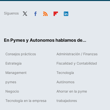
Síguenos
Twit
Fac
RSS
Flip
Link
ter
ebo
boa
edIn
ok
rd
En Pymes y Autonomos hablamos de...
Consejos prácticos
Administración / Finanzas
Estrategia
Fiscalidad y Contabilidad
Management
Tecnología
pymes
Autónomos
Negocio
Ahorrar en la pyme
Tecnología en la empresa
trabajadores