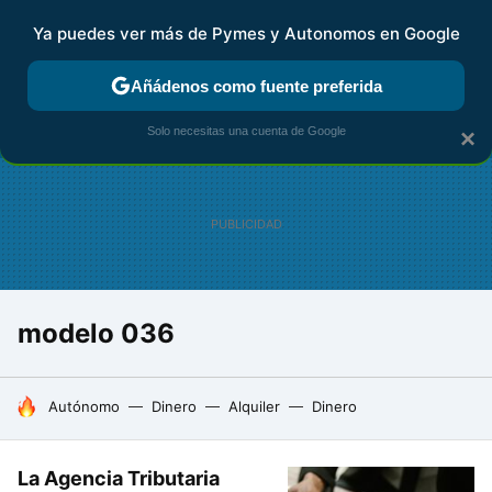
Ya puedes ver más de Pymes y Autonomos en Google
FISCALIDAD Y CONTABILIDAD
KIT DIGITAL
RENTA
AG
Añádenos como fuente preferida
Solo necesitas una cuenta de Google
×
modelo 036
HOY SE HABLA DE
Autónomo
Dinero
Alquiler
Dinero
La Agencia Tributaria