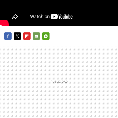
FACEBOOK
TWITTER
FLIPBOARD
E-
WHATSAPP
MAIL