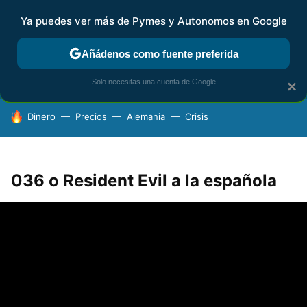
Ya puedes ver más de Pymes y Autonomos en Google
FISCALIDAD Y CONTABILIDAD
KIT DIGITAL
RENTA
AG
Añádenos como fuente preferida
Solo necesitas una cuenta de Google
×
HOY SE HABLA DE
Dinero
Precios
Alemania
Crisis
036 o Resident Evil a la española