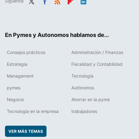
Síguenos
Twit
Fac
RSS
Flip
Link
ter
ebo
boa
edIn
ok
rd
En Pymes y Autonomos hablamos de...
Consejos prácticos
Administración / Finanzas
Estrategia
Fiscalidad y Contabilidad
Management
Tecnología
pymes
Autónomos
Negocio
Ahorrar en la pyme
Tecnología en la empresa
trabajadores
VER MÁS TEMAS