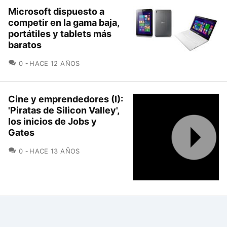
Microsoft dispuesto a
competir en la gama baja,
portátiles y tablets más
baratos
COMENTARIOS
0
HACE 12 AÑOS
Cine y emprendedores (I):
'Piratas de Silicon Valley',
los inicios de Jobs y
Gates
COMENTARIOS
0
HACE 13 AÑOS