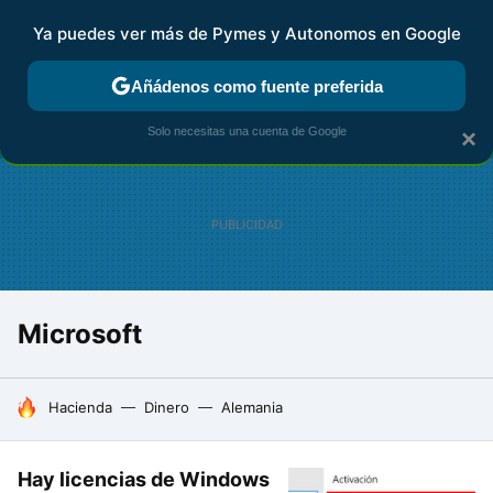
Ya puedes ver más de Pymes y Autonomos en Google
FISCALIDAD Y CONTABILIDAD
KIT DIGITAL
RENTA
AG
Añádenos como fuente preferida
Solo necesitas una cuenta de Google
×
Microsoft
HOY SE HABLA DE
Hacienda
Dinero
Alemania
Hay licencias de Windows