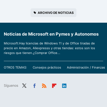
ARCHIVO DE NOTICIAS
Noticias de Microsoft en Pymes y Autonomos
Microsoft:Hay licencias de Windows 11 y de Office tiradas de
precio en Amazon, Aliexpresss y otras tiendas: estos son los
riesgos que tienen.¿Comprar Office...
OTROS TEMAS:
Consejos prácticos
Administración / Finanzas
Síguenos
Twit
Fac
RSS
Flip
Link
ter
ebo
boa
edIn